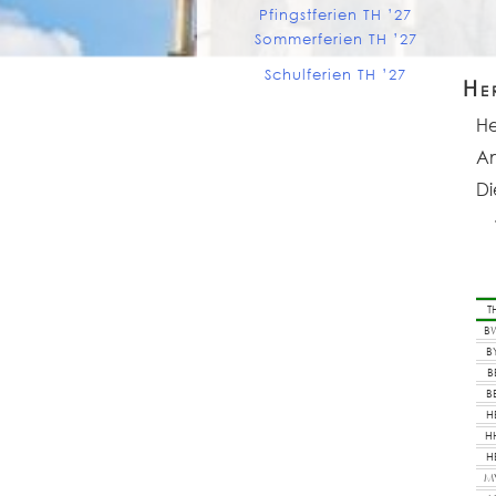
Pfingstferien TH ’27
Sommerferien TH ’27
Schulferien TH ’27
He
He
Am
Di
T
B
B
B
B
H
H
H
M