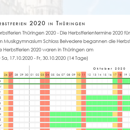
rbstferien 2020 in Thüringen
rbstferien Thüringen 2020
- Die Herbstferientermine 2020 für
 Musikgymnasium Schloss Belvedere begannen die Herbstfe
e Herbstferien 2020 waren in Thüringen am
Sa, 17.10.2020 - Fr, 30.10.2020
(14 Tage)
Oktober 2020
26
27
28
29
30
01
02
03
04
05
06
07
08
09
10
11
12
13
14
15
16
17
18
19
H
W
Y
E
B
B
H
E
V