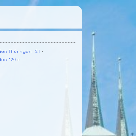
rien Thüringen ’21
∙
ien ’20
››