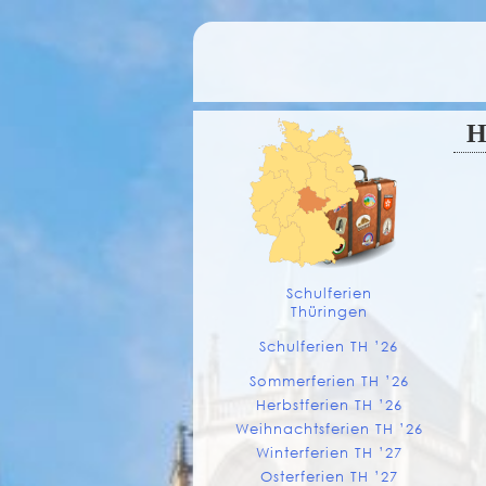
H
Schulferien
Thüringen
Schulferien TH ’26
Sommerferien TH ’26
Herbstferien TH ’26
Weihnachtsferien TH ’26
Winterferien TH ’27
Osterferien TH ’27