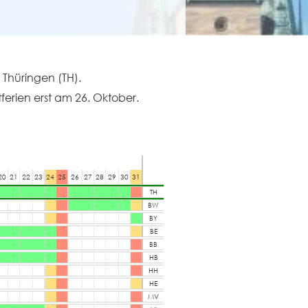
 Thüringen (TH).
rien erst am 26. Oktober.
November 202
20
21
22
23
24
25
26
27
28
29
30
31
01
02
03
04
05
06
07
08
09
10
11
12
13
TH
BW
BY
BE
BB
HB
HH
HE
MV