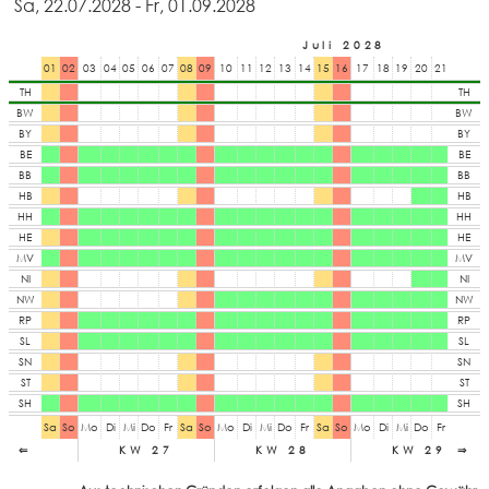
Sa, 22.07.2028 - Fr, 01.09.2028
Juli 2028
01
02
03
04
05
06
07
08
09
10
11
12
13
14
15
16
17
18
19
20
21
22
23
TH
TH
BW
BW
BY
BY
BE
BE
BB
BB
HB
HB
HH
HH
HE
HE
MV
MV
NI
NI
NW
NW
RP
RP
SL
SL
SN
SN
ST
ST
SH
SH
Sa
So
Mo
Di
Mi
Do
Fr
Sa
So
Mo
Di
Mi
Do
Fr
Sa
So
Mo
Di
Mi
Do
Fr
Sa
So
⇐
KW 27
KW 28
KW 29
⇒